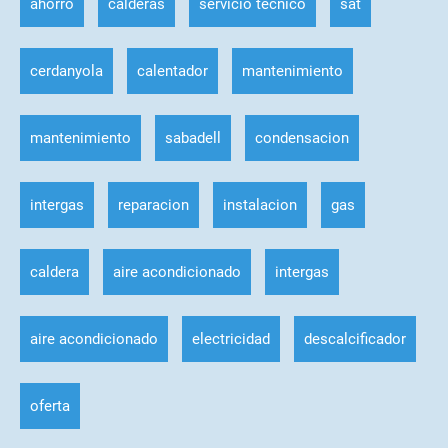
ahorro
calderas
servicio tecnico
sat
cerdanyola
calentador
mantenimiento
mantenimiento
sabadell
condensacion
intergas
reparacion
instalacion
gas
caldera
aire acondicionado
intergas
aire acondicionado
electricidad
descalcificador
oferta