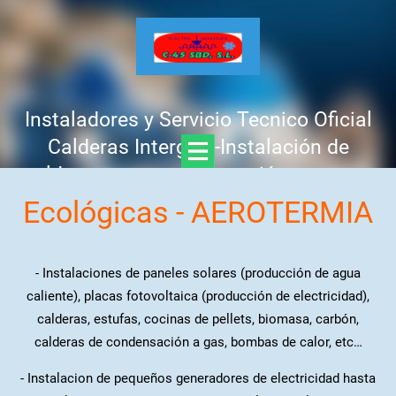
Instaladores y Servicio Tecnico Oficial
Calderas Intergas -Instalación de
calderas nuevas -Reparación urgente -
Mantenimiento y revisión anual -
Ecológicas - AEROTERMIA
Presupuesto GRATIS, sin compromiso
Llamar : 637 758 441 - 625 312 425
- Instalaciones de
paneles solares
(
producción de agua
caliente), placas fotovoltaica (producción de electricidad),
calderas, estufas, cocinas de pellets, biomasa, carbón,
calderas de condensación a gas, bombas de calor, etc…
- Instalacion de
pequeños generadores
de electricidad hasta