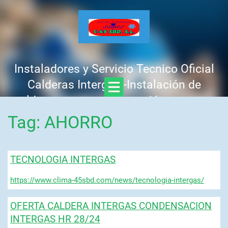
Instaladores y Servicio Tecnico Oficial
Calderas Intergas -Instalación de
calderas nuevas -Reparación urgente -
Mantenimiento y revisión anual -
Tag: AHORRO
Presupuesto GRATIS, sin compromiso
Llamar : 637 758 441 - 625 312 425
TECNOLOGIA INTERGAS
https://www.clima-45sbd.com/news/tecnologia-intergas/
OFERTA CALDERA INTERGAS CONDENSACION
INTERGAS HR 28/24