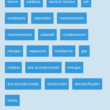
ahorro
calderas
servicio tecnico
sat
cerdanyola
calentador
mantenimiento
mantenimiento
sabadell
condensacion
intergas
reparacion
instalacion
gas
caldera
aire acondicionado
intergas
aire acondicionado
electricidad
descalcificador
oferta