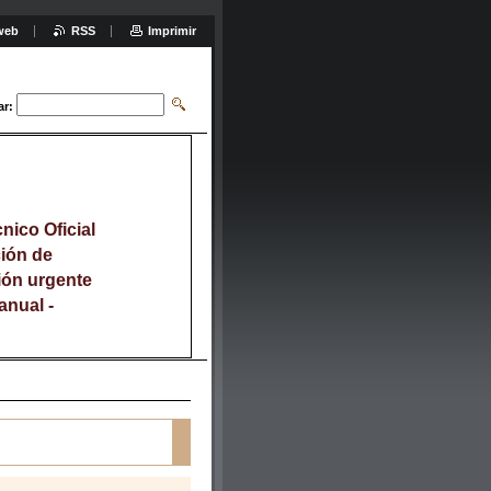
web
RSS
Imprimir
ar:
nico Oficial
ción de
ión urgente
anual -
58 441 -