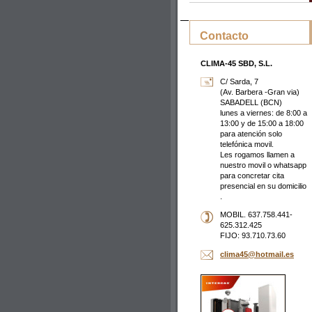
Contacto
CLIMA-45 SBD, S.L.
C/ Sarda, 7
(Av. Barbera -Gran via)
SABADELL (BCN)
lunes a viernes: de 8:00 a
13:00 y de 15:00 a 18:00
para atención solo
telefónica movil.
Les rogamos llamen a
nuestro movil o whatsapp
para concretar cita
presencial en su domicilio
.
MOBIL. 637.758.441-
625.312.425
FIJO: 93.710.73.60
clima45@
hotmail.
es