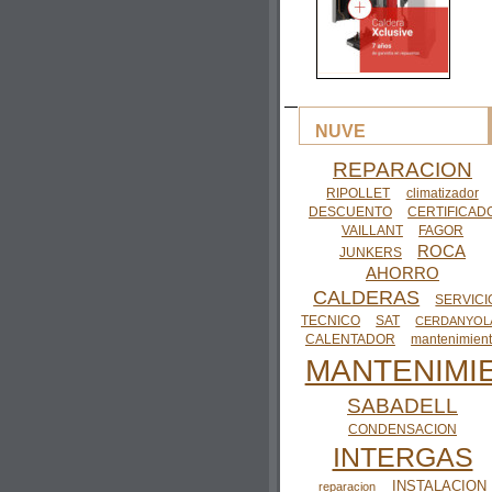
NUVE
REPARACION
RIPOLLET
climatizador
DESCUENTO
CERTIFICAD
VAILLANT
FAGOR
ROCA
JUNKERS
AHORRO
CALDERAS
SERVICI
TECNICO
SAT
CERDANYOL
CALENTADOR
mantenimien
MANTENIMI
SABADELL
CONDENSACION
INTERGAS
INSTALACION
reparacion