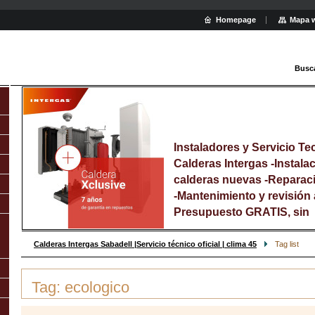
Homepage
Mapa 
Busc
Instaladores y Servicio Tec
Calderas Intergas -Instala
calderas nuevas -Reparac
-Mantenimiento y revisión 
Presupuesto GRATIS, sin
compromiso Llamar : 637 7
625 312 425
Calderas Intergas Sabadell |Servicio técnico oficial | clima 45
Tag list
Tag: ecologico