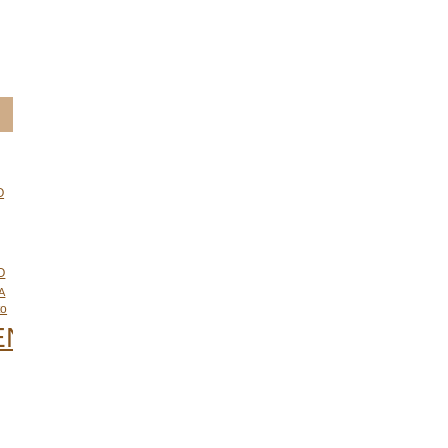
O
O
A
to
ENTO