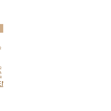
O
O
A
to
ENTO