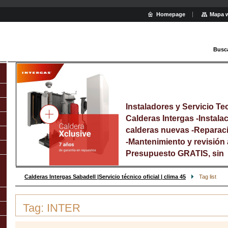
Homepage
Mapa 
Busc
Instaladores y Servicio Tec
Calderas Intergas -Instala
calderas nuevas -Reparac
-Mantenimiento y revisión 
Presupuesto GRATIS, sin
compromiso Llamar : 637 7
625 312 425
Calderas Intergas Sabadell |Servicio técnico oficial | clima 45
Tag list
Tag: INTER