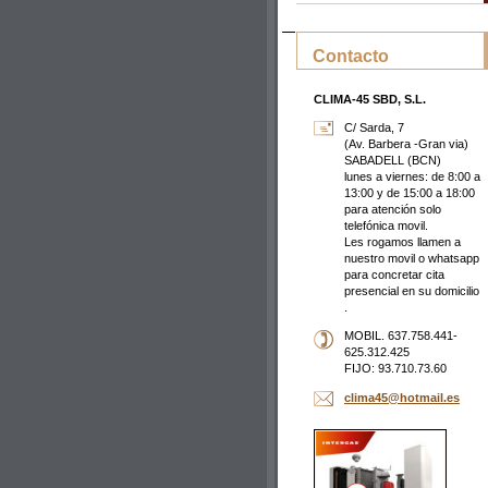
Contacto
CLIMA-45 SBD, S.L.
C/ Sarda, 7
(Av. Barbera -Gran via)
SABADELL (BCN)
lunes a viernes: de 8:00 a
13:00 y de 15:00 a 18:00
para atención solo
telefónica movil.
Les rogamos llamen a
nuestro movil o whatsapp
para concretar cita
presencial en su domicilio
.
MOBIL. 637.758.441-
625.312.425
FIJO: 93.710.73.60
clima45@
hotmail.
es