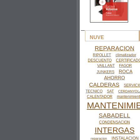
NUVE
REPARACION
RIPOLLET
climatizador
DESCUENTO
CERTIFICAD
VAILLANT
FAGOR
ROCA
JUNKERS
AHORRO
CALDERAS
SERVICI
TECNICO
SAT
CERDANYOL
CALENTADOR
mantenimien
MANTENIMI
SABADELL
CONDENSACION
INTERGAS
INSTALACION
reparacion