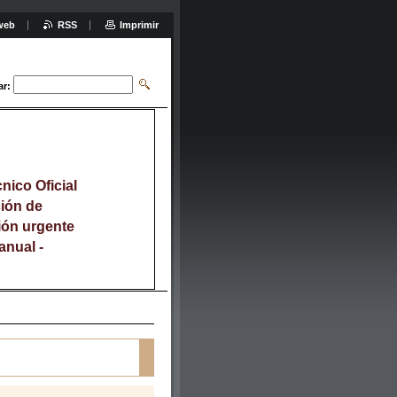
web
RSS
Imprimir
ar:
nico Oficial
ción de
ión urgente
anual -
58 441 -