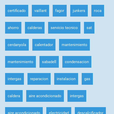
certificado
vaillant
fagor
junkers
roca
ahorro
calderas
servicio tecnico
sat
cerdanyola
calentador
mantenimiento
mantenimiento
sabadell
condensacion
intergas
reparacion
instalacion
gas
caldera
aire acondicionado
intergas
aire acondicionado
electricidad
descalcificador