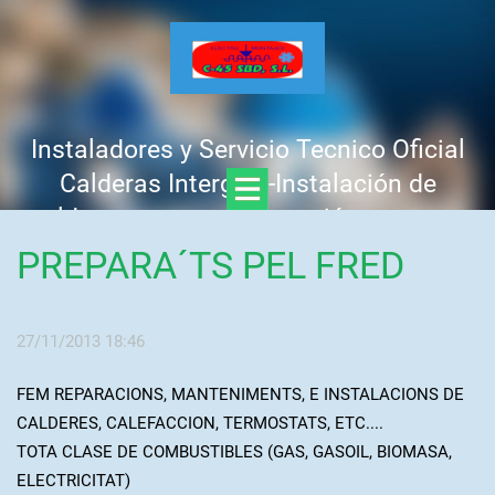
Instaladores y Servicio Tecnico Oficial
Calderas Intergas -Instalación de
calderas nuevas -Reparación urgente -
Mantenimiento y revisión anual -
PREPARA´TS PEL FRED
Presupuesto GRATIS, sin compromiso
Llamar : 637 758 441 - 625 312 425
27/11/2013 18:46
FEM REPARACIONS, MANTENIMENTS, E INSTALACIONS DE
CALDERES, CALEFACCION, TERMOSTATS, ETC....
TOTA CLASE DE COMBUSTIBLES (GAS, GASOIL, BIOMASA,
ELECTRICITAT)