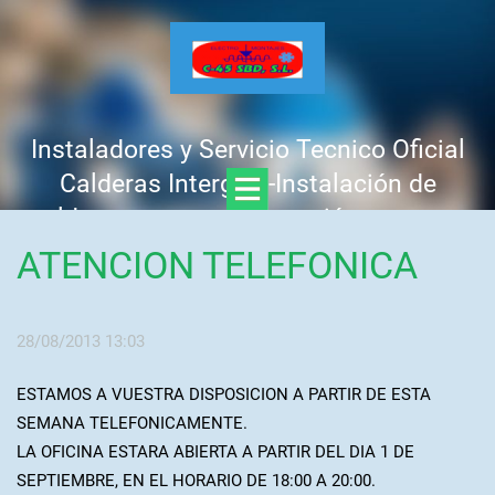
Instaladores y Servicio Tecnico Oficial
Calderas Intergas -Instalación de
calderas nuevas -Reparación urgente -
Mantenimiento y revisión anual -
ATENCION TELEFONICA
Presupuesto GRATIS, sin compromiso
Llamar : 637 758 441 - 625 312 425
28/08/2013 13:03
ESTAMOS A VUESTRA DISPOSICION A PARTIR DE ESTA
SEMANA TELEFONICAMENTE.
LA OFICINA ESTARA ABIERTA A PARTIR DEL DIA 1 DE
SEPTIEMBRE, EN EL HORARIO DE 18:00 A 20:00.