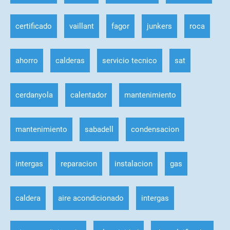
certificado
vaillant
fagor
junkers
roca
ahorro
calderas
servicio tecnico
sat
cerdanyola
calentador
mantenimiento
mantenimiento
sabadell
condensacion
intergas
reparacion
instalacion
gas
caldera
aire acondicionado
intergas